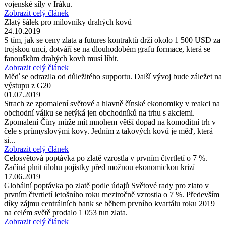
vojenské síly v Iráku.
Zobrazit celý článek
Zlatý šálek pro milovníky drahých kovů
24.10.2019
S tím, jak se ceny zlata a futures kontraktů drží okolo 1 500 USD za
trojskou unci, dotváří se na dlouhodobém grafu formace, která se
fanouškům drahých kovů musí líbit.
Zobrazit celý článek
Měď se odrazila od důležitého supportu. Další vývoj bude záležet na
výstupu z G20
01.07.2019
Strach ze zpomalení světové a hlavně čínské ekonomiky v reakci na
obchodní válku se netýká jen obchodníků na trhu s akciemi.
Zpomalení Číny může mít mnohem větší dopad na komoditní trh v
čele s průmyslovými kovy. Jedním z takových kovů je měď, která
si...
Zobrazit celý článek
Celosvětová poptávka po zlatě vzrostla v prvním čtvrtletí o 7 %.
Začíná plnit úlohu pojistky před možnou ekonomickou krizí
17.06.2019
Globální poptávka po zlatě podle údajů Světové rady pro zlato v
prvním čtvrtletí letošního roku meziročně vzrostla o 7 %. Především
díky zájmu centrálních bank se během prvního kvartálu roku 2019
na celém světě prodalo 1 053 tun zlata.
Zobrazit celý článek