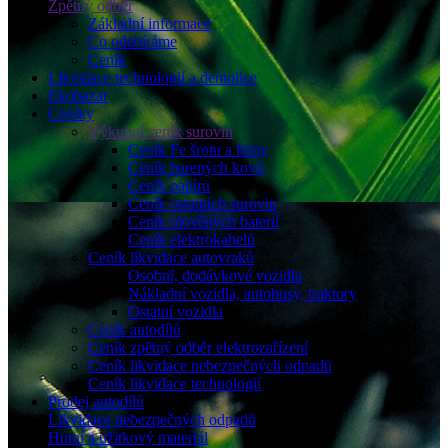
Zpětný odběr
Základní informace
Co odebíráme
Ceník
Likvidace technologií a demolice
Ekobazar
Ceníky
Výkupní ceník surovin
Ceník Fe šrotu a litiny
Ceník barených kovů
Ceník papíru
Ceník ostatních surovin
Ceník olověných baterií
Ceník elektrokabelů
Ceník likvidace autovraků
Osobní, dodávkové vozidla
Nákladní vozidla, autobusy, traktory
Ostatní vozidla
Ceník autodílů
Ceník zpětný odběr elektrozařízení
Ceník likvidace nebezpečných odpadů
Ceník likvidace technologií
Prodej autodílů
Likvidace nebezpečných odpadů
Hutní a užitkový materiál