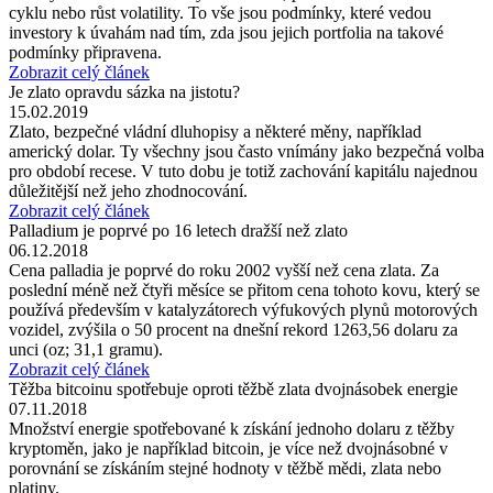
cyklu nebo růst volatility. To vše jsou podmínky, které vedou
investory k úvahám nad tím, zda jsou jejich portfolia na takové
podmínky připravena.
Zobrazit celý článek
Je zlato opravdu sázka na jistotu?
15.02.2019
Zlato, bezpečné vládní dluhopisy a některé měny, například
americký dolar. Ty všechny jsou často vnímány jako bezpečná volba
pro období recese. V tuto dobu je totiž zachování kapitálu najednou
důležitější než jeho zhodnocování.
Zobrazit celý článek
Palladium je poprvé po 16 letech dražší než zlato
06.12.2018
Cena palladia je poprvé do roku 2002 vyšší než cena zlata. Za
poslední méně než čtyři měsíce se přitom cena tohoto kovu, který se
používá především v katalyzátorech výfukových plynů motorových
vozidel, zvýšila o 50 procent na dnešní rekord 1263,56 dolaru za
unci (oz; 31,1 gramu).
Zobrazit celý článek
Těžba bitcoinu spotřebuje oproti těžbě zlata dvojnásobek energie
07.11.2018
Množství energie spotřebované k získání jednoho dolaru z těžby
kryptoměn, jako je například bitcoin, je více než dvojnásobné v
porovnání se získáním stejné hodnoty v těžbě mědi, zlata nebo
platiny.