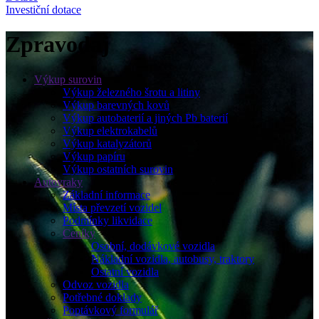
Investiční dotace
Zpravodaj
Výkup surovin
Výkup železného šrotu a litiny
Výkup barevných kovů
Výkup autobaterií a jiných Pb baterií
Výkup elektrokabelů
Výkup katalyzátorů
Výkup papíru
Výkup ostatních surovin
Autovraky
Základní informace
Místa převzetí vozidel
Podmínky likvidace
Ceníky
Osobní, dodávkové vozidla
Nákladní vozidla, autobusy, traktory
Ostatní vozidla
Odvoz vozidla
Potřebné doklady
Poptávkový formulář