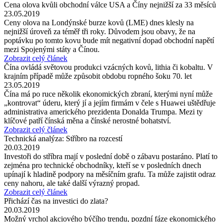
Cena olova kvůli obchodní válce USA a Číny nejnižší za 33 měsíců
23.05.2019
Ceny olova na Londýnské burze kovů (LME) dnes klesly na
nejnižší úroveň za téměř tři roky. Důvodem jsou obavy, že na
poptávku po tomto kovu bude mít negativní dopad obchodní napětí
mezi Spojenými státy a Čínou.
Zobrazit celý článek
Čína ovládá světovou produkci vzácných kovů, lithia či kobaltu. V
krajním případě může způsobit obdobu ropného šoku 70. let
23.05.2019
Čína má po ruce několik ekonomických zbraní, kterými nyní může
„kontrovat“ úderu, který jí a jejím firmám v čele s Huawei uštědřuje
administrativa amerického prezidenta Donalda Trumpa. Mezi ty
klíčové patří čínská měna a čínské nerostné bohatství.
Zobrazit celý článek
Technická analýza: Stříbro na rozcestí
20.03.2019
Investoři do stříbra mají v poslední době o zábavu postaráno. Platí to
zejména pro technické obchodníky, kteří se v posledních dnech
upínají k hladině podpory na měsíčním grafu. Ta může zajistit odraz
ceny nahoru, ale také další výrazný propad.
Zobrazit celý článek
Přichází čas na investici do zlata?
20.03.2019
Možný vrchol akciového býčího trendu, pozdní fáze ekonomického