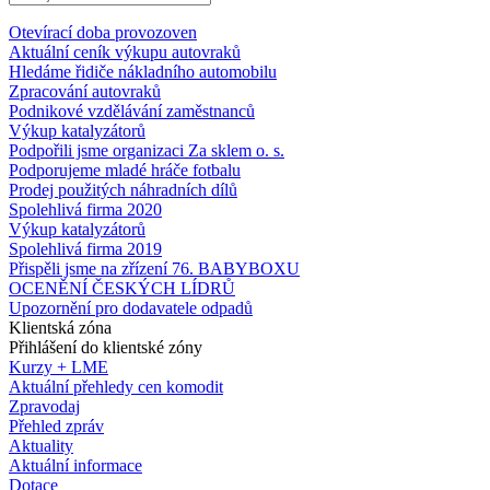
Otevírací doba provozoven
Aktuální ceník výkupu autovraků
Hledáme řidiče nákladního automobilu
Zpracování autovraků
Podnikové vzdělávání zaměstnanců
Výkup katalyzátorů
Podpořili jsme organizaci Za sklem o. s.
Podporujeme mladé hráče fotbalu
Prodej použitých náhradních dílů
Spolehlivá firma 2020
Výkup katalyzátorů
Spolehlivá firma 2019
Přispěli jsme na zřízení 76. BABYBOXU
OCENĚNÍ ČESKÝCH LÍDRŮ
Upozornění pro dodavatele odpadů
Klientská zóna
Přihlášení do klientské zóny
Kurzy + LME
Aktuální přehledy cen komodit
Zpravodaj
Přehled zpráv
Aktuality
Aktuální informace
Dotace