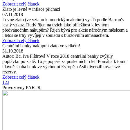
Zobrazit celý článek
Zlato je levné = inflace přichazí
07.11.2018
Levné zlato (ve vztahu k americkým akciím) vysílá podle Barron's
jasný vzkaz. Rudý říjen na trzích jako příležitost k levným
předvánočním nákupům? Říjen bývá pro akcie náročným měsícem a
i letos se trhy vyvíjejí v souladu s burzovním almanachem.
Zobrazit celý článek
Centrální banky nakupují zlato ve velkém!
31.10.2018
Autor: Bc. Iva Flídrová V roce 2018 centrální banky zvýšily
poptávku po zlatě. To je poprvé za posledních 5 let. Pomáhá k tomu
hlavně snaha bank ve východní Evropě a Asii diverzifikovat své
rezervy.
Zobrazit celý článek
1
2
3
Provozovny PARTR