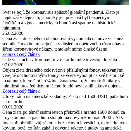
Drahé kovy
Svět se bojí, že koronavirus způsobí globální pandemii. Zlato je
nejdražší v dějinách, japonský jen přestává být bezpečným
útočištěm a výnos amerických bondů asi spadne na historické
minimum
25.02.2020
Cena zlata dnes během obchodování vystoupala na nové více než
sedmileté maximum, zejména v důsledku opětovného růstu obav z
šíření koronavirové nákazy, tentokrát mimo čínské území.
Zobrazit celý článek
Lidé ve strachu z koronaviru v rekordní míře investují do zlata
07.02.2020
Objem zlata drženého celosvětově příslušnými fondy, takzvanými
veřejně obchodovanými fondy, se včera vyhoupl na své historické
maximum, které činí 2574 tun. Znamená to, že investoři nikdy v
minulosti prostřednictvím těchto fondů nevlastnili takový objem..
Zobrazit celý článek
Útoky Íránu na americké základny: Zlato nad 1600 USD, palladium
na rekordu
09.01.2020
Cena zlata po téměř sedmi letech překročila hranici 1600 dolarů za
troyskou unci a paladium stouplo na nový rekord nad 2000 USD.
Investoři obrátili svůj zájem k bezpečným investicím, tedy i drahým
kovům, poté, co Írán zahájil odvetné raketové útoky na americké