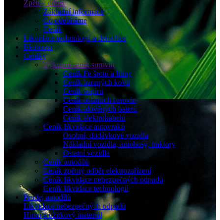
Zpětný odběr
Základní informace
Co odebíráme
Ceník
Likvidace technologií a demolice
Ekobazar
Ceníky
Výkupní ceník surovin
Ceník Fe šrotu a litiny
Ceník barených kovů
Ceník papíru
Ceník ostatních surovin
Ceník olověných baterií
Ceník elektrokabelů
Ceník likvidace autovraků
Osobní, dodávkové vozidla
Nákladní vozidla, autobusy, traktory
Ostatní vozidla
Ceník autodílů
Ceník zpětný odběr elektrozařízení
Ceník likvidace nebezpečných odpadů
Ceník likvidace technologií
Prodej autodílů
Likvidace nebezpečných odpadů
Hutní a užitkový materiál