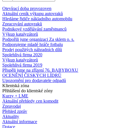
Otevírací doba provozoven
Aktuální ceník výkupu autovraků
Hledáme řidiče nákladního automobilu
Zpracování autovraků
Podnikové vzdělávání zaměstnanců
Výkup katalyzátorů
Podpořili jsme organizaci Za sklem o. s.
Podporujeme mladé hráče fotbalu
Prodej použitých náhradních dílů
Spolehlivá firma 2020
Výkup katalyzátorů
Spolehlivá firma 2019
Přispěli jsme na zřízení 76. BABYBOXU
OCENĚNÍ ČESKÝCH LÍDRŮ
Upozornění pro dodavatele odpadů
Klientská zóna
Přihlášení do klientské zóny
Kurzy + LME
Aktuální přehledy cen komodit
Zpravodaj
Přehled zpráv
Aktuality
Aktuální informace
Dotace