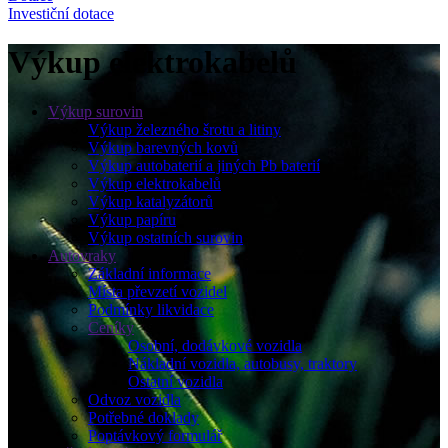
Investiční dotace
Výkup elektrokabelů
Výkup surovin
Výkup železného šrotu a litiny
Výkup barevných kovů
Výkup autobaterií a jiných Pb baterií
Výkup elektrokabelů
Výkup katalyzátorů
Výkup papíru
Výkup ostatních surovin
Autovraky
Základní informace
Místa převzetí vozidel
Podmínky likvidace
Ceníky
Osobní, dodávkové vozidla
Nákladní vozidla, autobusy, traktory
Ostatní vozidla
Odvoz vozidla
Potřebné doklady
Poptávkový formulář