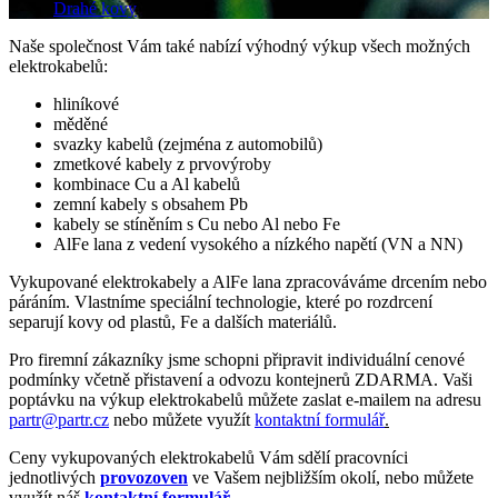
Drahé kovy
Naše společnost Vám také nabízí výhodný výkup všech možných
elektrokabelů:
hliníkové
měděné
svazky kabelů (zejména z automobilů)
zmetkové kabely z prvovýroby
kombinace Cu a Al kabelů
zemní kabely s obsahem Pb
kabely se stíněním s Cu nebo Al nebo Fe
AlFe lana z vedení vysokého a nízkého napětí (VN a NN)
Vykupované elektrokabely a AlFe lana zpracováváme drcením nebo
páráním. Vlastníme speciální technologie, které po rozdrcení
separují kovy od plastů, Fe a dalších materiálů.
Pro firemní zákazníky jsme schopni připravit individuální cenové
podmínky včetně přistavení a odvozu kontejnerů ZDARMA. Vaši
poptávku na výkup elektrokabelů můžete zaslat e-mailem na adresu
partr@partr.cz
nebo můžete využít
kontaktní formulář
.
Ceny vykupovaných elektrokabelů Vám sdělí pracovníci
jednotlivých
provozoven
ve Vašem nejbližším okolí, nebo můžete
využít náš
kontaktní formulář
.