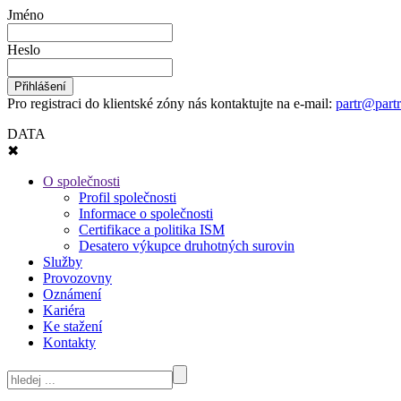
Jméno
Heslo
Pro registraci do klientské zóny nás kontaktujte na e-mail:
partr@partr
DATA
✖
O společnosti
Profil společnosti
Informace o společnosti
Certifikace a politika ISM
Desatero výkupce druhotných surovin
Služby
Provozovny
Oznámení
Kariéra
Ke stažení
Kontakty