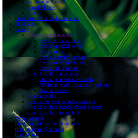
Základní informace
Co odebíráme
Ceník
Likvidace technologií a demolice
Ekobazar
Ceníky
Výkupní ceník surovin
Ceník Fe šrotu a litiny
Ceník barených kovů
Ceník papíru
Ceník ostatních surovin
Ceník olověných baterií
Ceník elektrokabelů
Ceník likvidace autovraků
Osobní, dodávkové vozidla
Nákladní vozidla, autobusy, traktory
Ostatní vozidla
Ceník autodílů
Ceník zpětný odběr elektrozařízení
Ceník likvidace nebezpečných odpadů
Ceník likvidace technologií
Prodej autodílů
Likvidace nebezpečných odpadů
Hutní a užitkový materiál
Drahé kovy