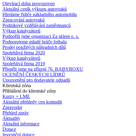
Otevírací doba provozoven
Aktuální ceník výkupu autovraků
Hledáme řidiče nákladního automobilu
Zpracování autovraků
Podnikové vzdělávání zaměstnanců
Výkup katalyzátorů
Podpořili jsme organizaci Za sklem o. s.
Podporujeme mladé hráče fotbalu
Prodej použitých náhradních dílů
Spolehlivá firma 2020
Výkup katalyzátorů
Spolehlivá firma 2019
Přispěli jsme na zřízení 76. BABYBOXU
OCENĚNÍ ČESKÝCH LÍDRŮ
Upozornění pro dodavatele odpadů
Klientská zóna
Přihlášení do klientské zóny
Kurzy + LME
Aktuální přehledy cen komodit
Zpravodaj
Přehled zpráv
Aktuality
Aktuální informace
Dotace
Investiční dotace