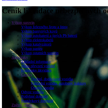
Ceník likvidace nebezpečných 
Výkup surovin
Výkup železného šrotu a litiny
Výkup barevných kovů
Výkup autobaterií a jiných Pb baterií
Výkup elektrokabelů
Výkup katalyzátorů
Výkup papíru
Výkup ostatních surovin
Autovraky
Základní informace
Místa převzetí vozidel
Podmínky likvidace
Ceníky
Osobní, dodávkové vozidla
Nákladní vozidla, autobusy, traktory
Ostatní vozidla
Odvoz vozidla
Potřebné doklady
Poptávkový formulář
Zpětný odběr