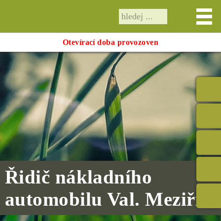
Otevírací doba provozoven
Řidič nákladního
automobilu Val. Meziříčí