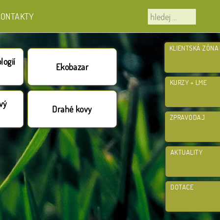
KONTAKTY
KLIENTSKÁ ZÓNA
logií
Ekobazar
KURZY + LME
ový
Drahé kovy
ZPRAVODAJ
AKTUALITY
DOTACE