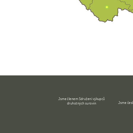
Jsme členem Sdružení výkupců
Jsme česk
druhotných surovin