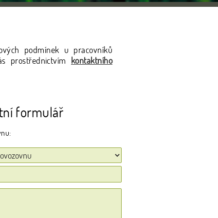
enových podmínek u pracovníků
ás prostřednictvím
kontaktního
tní formulář
vnu: