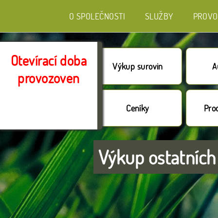
O SPOLEČNOSTI
SLUŽBY
PROVO
Otevírací doba
Výkup surovin
A
provozoven
Ceníky
Prod
Výkup ostatních