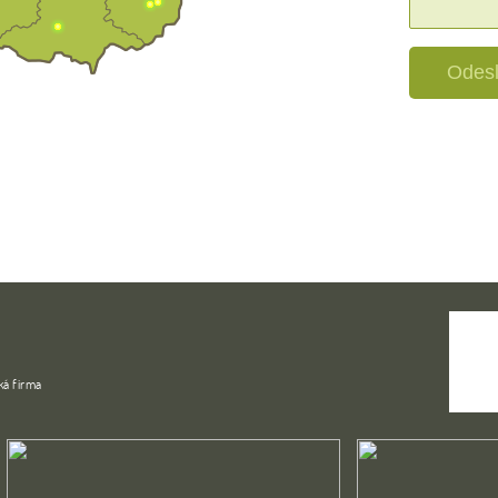
Odesl
á firma