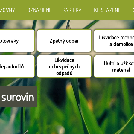
ZOVNY
OZNÁMENÍ
KARIÉRA
KE STAŽENÍ
Likvidace techno
utovraky
Zpětný odběr
a demolice
Likvidace
Hutní a užitk
ej autodílů
nebezpečných
materiál
odpadů
 surovin