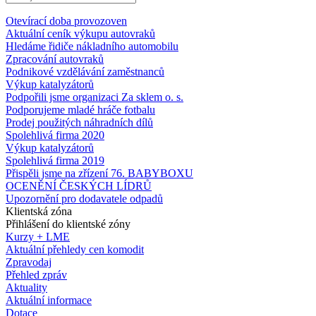
Otevírací doba provozoven
Aktuální ceník výkupu autovraků
Hledáme řidiče nákladního automobilu
Zpracování autovraků
Podnikové vzdělávání zaměstnanců
Výkup katalyzátorů
Podpořili jsme organizaci Za sklem o. s.
Podporujeme mladé hráče fotbalu
Prodej použitých náhradních dílů
Spolehlivá firma 2020
Výkup katalyzátorů
Spolehlivá firma 2019
Přispěli jsme na zřízení 76. BABYBOXU
OCENĚNÍ ČESKÝCH LÍDRŮ
Upozornění pro dodavatele odpadů
Klientská zóna
Přihlášení do klientské zóny
Kurzy + LME
Aktuální přehledy cen komodit
Zpravodaj
Přehled zpráv
Aktuality
Aktuální informace
Dotace