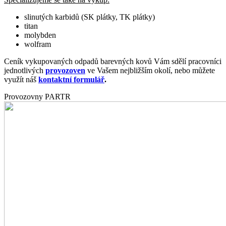
slinutých karbidů (SK plátky, TK plátky)
titan
molybden
wolfram
Ceník vykupovaných odpadů barevných kovů Vám sdělí pracovníci
jednotlivých
provozoven
ve Vašem nejbližším okolí, nebo můžete
využít náš
kontaktní formulář
.
Provozovny PARTR