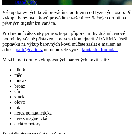
Drahé kovy
Výkup barevných kovů provádíme od firem i od fyzických osob. Při
výkupu barevných kovů provádíme vážení roztříděných druhů na
přesných digitálních vahách.
Pro firemní zákazníky jsme schopni připravit individuální cenové
podmínky včetně přistavení a odvozu kontejnerů ZDARMA. Vaši
poptávku na výkup barevných kovů můžete zaslat e-mailem na
adresu
partr@partr.cz
nebo můžete využít
kontaktní formulář.
Mezi hlavní druhy vykupovaných barevných kovů patří:
hliník
měd
mosaz
bronz
cín
zinek
olovo
nikl
nerez nemagnetická
nerez magnetická
elektromotory
Specializujeme se také na výkup: