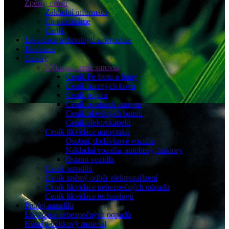
Zpětný odběr
Základní informace
Co odebíráme
Ceník
Likvidace technologií a demolice
Ekobazar
Ceníky
Výkupní ceník surovin
Ceník Fe šrotu a litiny
Ceník barených kovů
Ceník papíru
Ceník ostatních surovin
Ceník olověných baterií
Ceník elektrokabelů
Ceník likvidace autovraků
Osobní, dodávkové vozidla
Nákladní vozidla, autobusy, traktory
Ostatní vozidla
Ceník autodílů
Ceník zpětný odběr elektrozařízení
Ceník likvidace nebezpečných odpadů
Ceník likvidace technologií
Prodej autodílů
Likvidace nebezpečných odpadů
Hutní a užitkový materiál