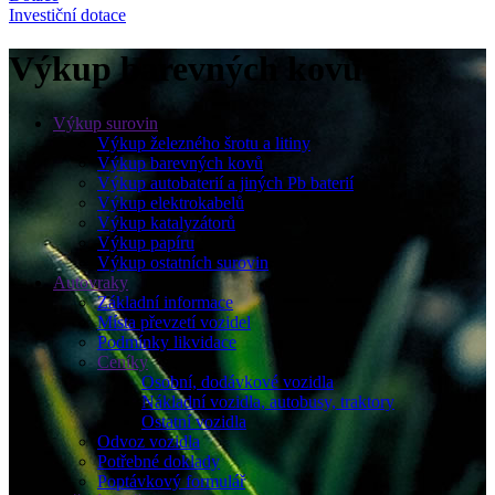
Investiční dotace
Výkup barevných kovů
Výkup surovin
Výkup železného šrotu a litiny
Výkup barevných kovů
Výkup autobaterií a jiných Pb baterií
Výkup elektrokabelů
Výkup katalyzátorů
Výkup papíru
Výkup ostatních surovin
Autovraky
Základní informace
Místa převzetí vozidel
Podmínky likvidace
Ceníky
Osobní, dodávkové vozidla
Nákladní vozidla, autobusy, traktory
Ostatní vozidla
Odvoz vozidla
Potřebné doklady
Poptávkový formulář